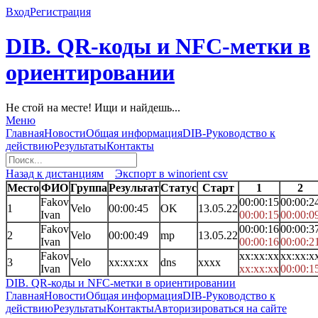
Вход
Регистрация
DIB. QR-коды и NFC-метки в
ориентировании
Не стой на месте! Ищи и найдешь...
Меню
Главная
Новости
Общая информация
DIB-Руководство к
действию
Результаты
Контакты
Назад к дистанциям
Экспорт в winorient csv
Место
ФИО
Группа
Результат
Статус
Старт
1
2
Fakov
00:00:15
00:00:2
1
Velo
00:00:45
OK
13.05.22
Ivan
00:00:15
00:00:0
Fakov
00:00:16
00:00:3
2
Velo
00:00:49
mp
13.05.22
Ivan
00:00:16
00:00:2
Fakov
xx:xx:xx
xx:xx:x
3
Velo
xx:xx:xx
dns
xxxx
Ivan
xx:xx:xx
00:00:1
DIB. QR-коды и NFC-метки в ориентировании
Главная
Новости
Общая информация
DIB-Руководство к
действию
Результаты
Контакты
Авторизироваться на сайте