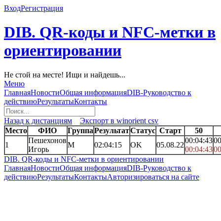
Вход
Регистрация
DIB. QR-коды и NFC-метки в
ориентировании
Не стой на месте! Ищи и найдешь...
Меню
Главная
Новости
Общая информация
DIB-Руководство к
действию
Результаты
Контакты
Назад к дистанциям
Экспорт в winorient csv
Место
ФИО
Группа
Результат
Статус
Старт
50
Пешехонов
00:04:43
00
1
M
02:04:15
OK
05.08.22
Игорь
00:04:43
00
DIB. QR-коды и NFC-метки в ориентировании
Главная
Новости
Общая информация
DIB-Руководство к
действию
Результаты
Контакты
Авторизироваться на сайте