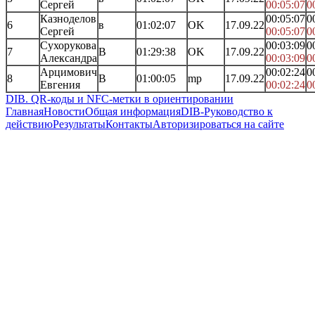
Сергей
00:05:07
0
Казноделов
00:05:07
0
6
в
01:02:07
OK
17.09.22
Сергей
00:05:07
0
Сухорукова
00:03:09
0
7
В
01:29:38
OK
17.09.22
Александра
00:03:09
0
Арцимович
00:02:24
0
8
В
01:00:05
mp
17.09.22
Евгения
00:02:24
0
DIB. QR-коды и NFC-метки в ориентировании
Главная
Новости
Общая информация
DIB-Руководство к
действию
Результаты
Контакты
Авторизироваться на сайте